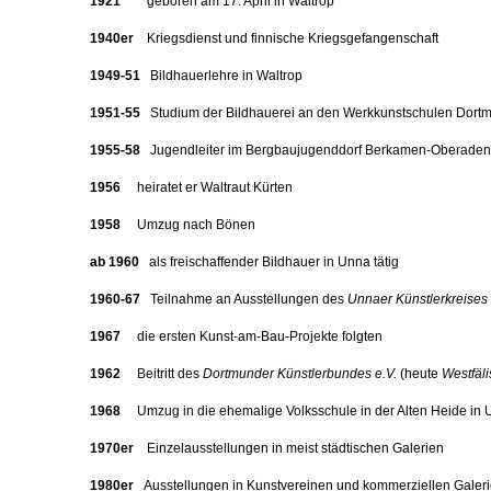
1921
geboren am 17. April in Waltrop
1940er
Kriegsdienst und finnische Kriegsgefangenschaft
1949-51
Bildhauerlehre in Waltrop
1951-55
Studium der Bildhauerei an den Werkkunstschulen Dort
1955-58
Jugendleiter im Bergbaujugenddorf Berkamen-Oberaden
1956
heiratet er Waltraut Kürten
1958
Umzug nach Bönen
ab 1960
als freischaffender Bildhauer in Unna tätig
1960-67
Teilnahme an Ausstellungen des
Unnaer Künstlerkreises
1967
die ersten Kunst-am-Bau-Projekte folgten
1962
Beitritt des
Dortmunder Künstlerbundes e.V.
(heute
Westfäl
1968
Umzug in die ehemalige Volksschule in der Alten Heide in
1970er
Einzelausstellungen in meist städtischen Galerien
1980er
Ausstellungen in Kunstvereinen und kommerziellen Galeri